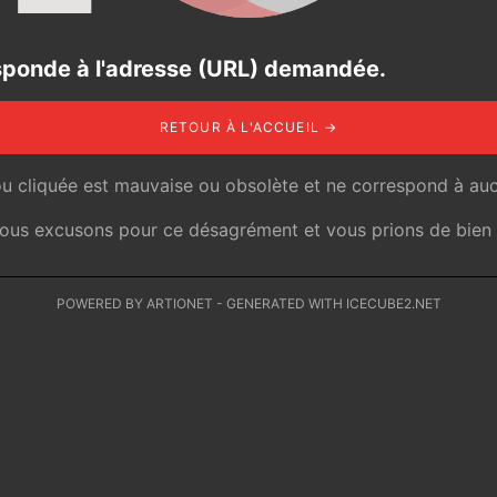
responde à l'adresse (URL) demandée.
RETOUR À L'ACCUEIL →
ou cliquée est mauvaise ou obsolète et ne correspond à auc
 nous excusons pour ce désagrément et vous prions de bien v
POWERED BY ARTIONET
-
GENERATED WITH ICECUBE2.NET