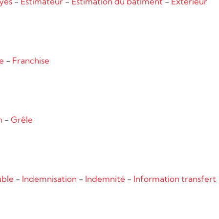
yés
-
Estimateur
-
Estimation du bâtiment
-
Extérieur
e
-
Franchise
n
-
Grêle
ble
-
Indemnisation
-
Indemnité
-
Information transfert