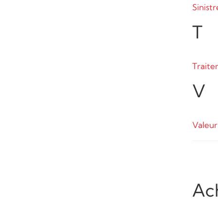
Sinistr
T
Traite
V
Valeur
Ac