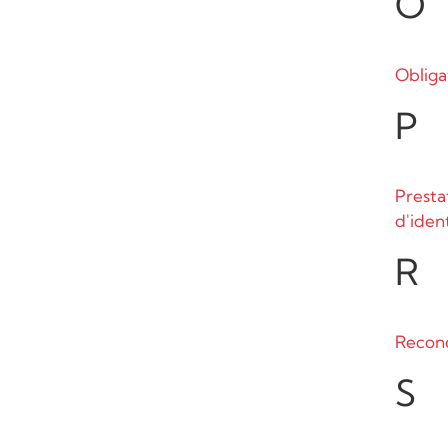
O
Obliga
P
Prestat
d'iden
R
Recon
S