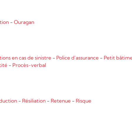
tion
-
Ouragan
ions en cas de sinistre
-
Police d'assurance
-
Petit bâtim
tité
-
Procès-verbal
duction
-
Résiliation
-
Retenue
-
Risque