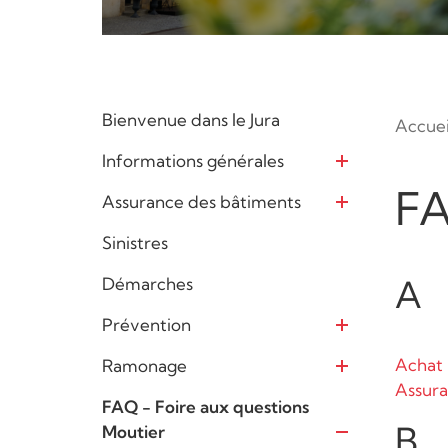
Bienvenue dans le Jura
Accuei
Informations générales
Ouvrir
FA
Assurance des bâtiments
Ouvrir
Sinistres
A
Démarches
Prévention
Ouvrir
Achat
Ramonage
Ouvrir
Assur
FAQ - Foire aux questions
B
Moutier
Ouvrir