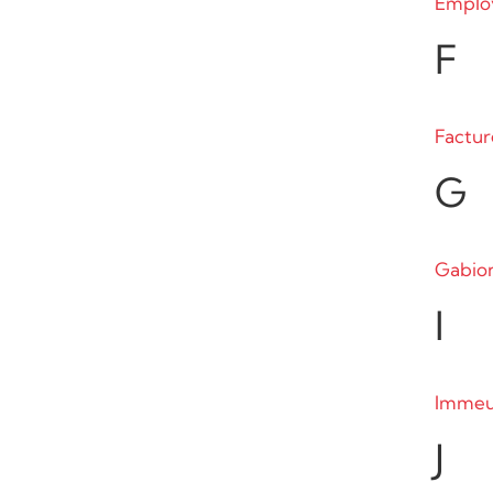
Emplo
F
Factur
G
Gabio
I
Immeu
J