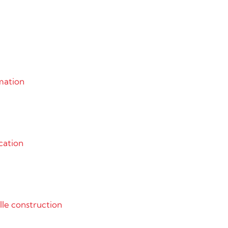
mation
cation
le construction