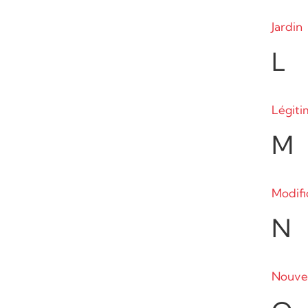
Jardin
L
Légiti
M
Modifi
N
Nouvel