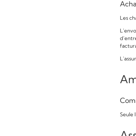
Achat
Les ch
L'envoi
d'entr
factur
L'assu
Am
Comm
Seule 
As