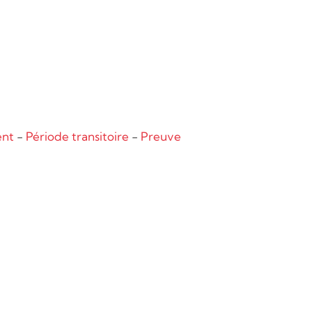
ent
-
Période transitoire
-
Preuve