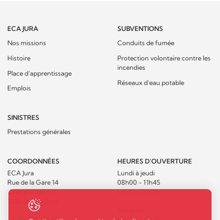
ECA JURA
SUBVENTIONS
Nos missions
Conduits de fumée
Histoire
Protection volontaire contre les
incendies
Place d'apprentissage
Réseaux d’eau potable
Emplois
SINISTRES
Prestations générales
COORDONNÉES
HEURES D'OUVERTURE
ECA Jura
Lundi à jeudi
Rue de la Gare 14
08h00 - 11h45
Case postale 371
13h30 - 17h00
2350 Saignelégier
Vendredi
Tél.
032 952 18 40
08h00 - 11h45