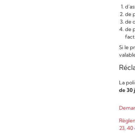
d’as
de p
de d
de p
fact
Si le 
valabl
Récl
La pol
de 30 
Deman
Règlem
23, 40 