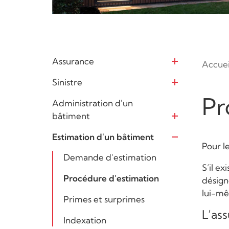
Assurance
Accuei
Ouvrir
Sinistre
Ouvrir
Pr
Administration d'un
bâtiment
Ouvrir
Estimation d'un bâtiment
Ouvrir
Pour l
Demande d'estimation
S’il e
Procédure d'estimation
désign
lui-mê
Primes et surprimes
L’ass
Indexation