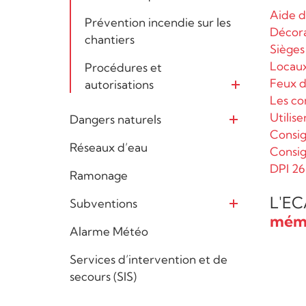
Aide d
Prévention incendie sur les
Décora
chantiers
Sièges
Locaux
Procédures et
Feux d’
autorisations
Ouvrir
Les co
Utilise
Dangers naturels
Ouvrir
Consig
Réseaux d’eau
Consig
DPI 26
Ramonage
L'EC
Subventions
Ouvrir
mém
Alarme Météo
Services d’intervention et de
secours (SIS)