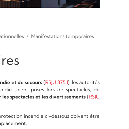
ationnelles
Manifestations temporaires
ires
endie et de secours
(
RSJU 875.1
), les autorités
ndie soient prises lors de spectacles, de
r les spectacles et les divertissements
(
RSJU
 protection incendie ci-dessous doivent être
emplacement.