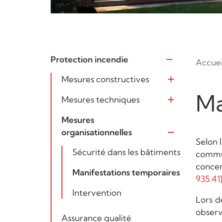
Protection incendie
Accuei
Ouvrir
Mesures constructives
Ouvrir
Ma
Mesures techniques
Ouvrir
Mesures
organisationnelles
Ouvrir
Selon l
Sécurité dans les bâtiments
commun
concer
Manifestations temporaires
935.41
)
Intervention
Lors d
observ
Assurance qualité