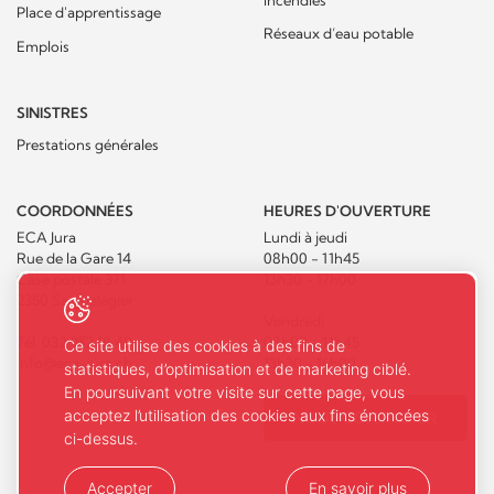
Place d'apprentissage
Réseaux d’eau potable
Emplois
SINISTRES
Prestations générales
COORDONNÉES
HEURES D'OUVERTURE
ECA Jura
Lundi à jeudi
Rue de la Gare 14
08h00 - 11h45
Case postale 371
13h30 - 17h00
2350 Saignelégier
Vendredi
Tél.
032 952 18 40
08h00 - 11h45
Ce site utilise des cookies à des fins de
info@eca-jura.ch
13h30 - 16h00
statistiques, d’optimisation et de marketing ciblé.
En poursuivant votre visite sur cette page, vous
acceptez l’utilisation des cookies aux fins énoncées
NOUS CONTACTER
ci-dessus.
Accepter
En savoir plus