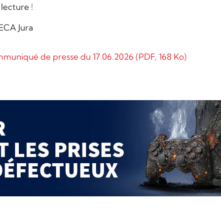
lecture !
ECA Jura
muniqué de presse du 17.06.2026
(PDF, 168 Ko)