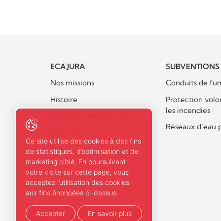
ECA JURA
SUBVENTIONS
Nos missions
Conduits de fu
Histoire
Protection volo
les incendies
Place d'apprentissage
Réseaux d’eau 
Emplois
Ce site utilise des cookies à des fins
de statistiques, d’optimisation et de
marketing ciblé. En poursuivant
votre visite sur cette page, vous
acceptez l’utilisation des cookies
aux fins énoncées ci-dessus.
Accepter
En savoir plus