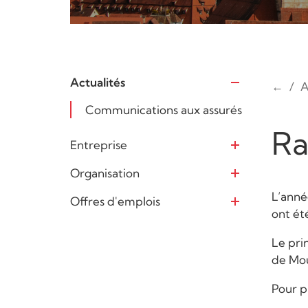
Actualités
←
A
Ouvrir
Communications aux assurés
Ra
Entreprise
Ouvrir
Organisation
Ouvrir
L’anné
Offres d'emplois
Ouvrir
ont ét
Le pri
de Mou
Pour p