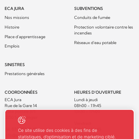
ECA JURA
SUBVENTIONS
Nos missions
Conduits de fumée
Histoire
Protection volontaire contre les
incendies
Place d'apprentissage
Réseaux d’eau potable
Emplois
SINISTRES
Prestations générales
COORDONNÉES
HEURES D'OUVERTURE
ECA Jura
Lundi à jeudi
Rue de la Gare 14
08h00 - 11h45
Case postale 371
13h30 - 17h00
2350 Saignelégier
Vendredi
Tél.
032 952 18 40
08h00 - 11h45
Ce site utilise des cookies à des fins de
info@eca-jura.ch
13h30 - 16h00
statistiques, d’optimisation et de marketing ciblé.