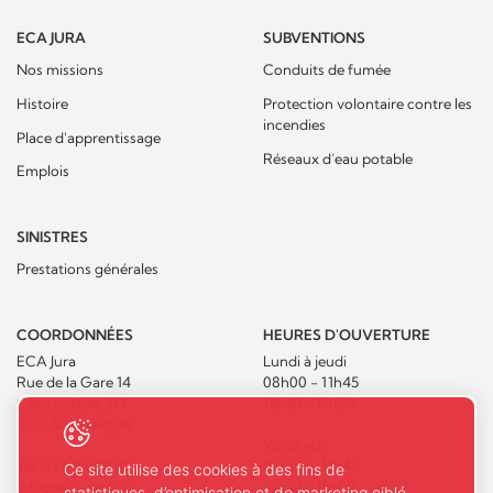
ECA JURA
SUBVENTIONS
Nos missions
Conduits de fumée
Histoire
Protection volontaire contre les
incendies
Place d'apprentissage
Réseaux d’eau potable
Emplois
SINISTRES
Prestations générales
COORDONNÉES
HEURES D'OUVERTURE
ECA Jura
Lundi à jeudi
Rue de la Gare 14
08h00 - 11h45
Case postale 371
13h30 - 17h00
2350 Saignelégier
Vendredi
Tél.
032 952 18 40
08h00 - 11h45
Ce site utilise des cookies à des fins de
info@eca-jura.ch
13h30 - 16h00
statistiques, d’optimisation et de marketing ciblé.